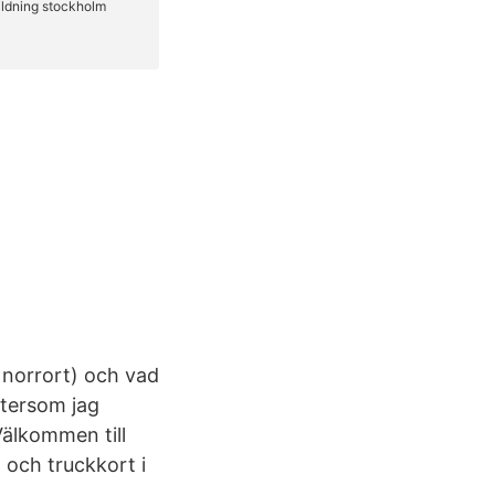
 norrort) och vad
ftersom jag
Välkommen till
 och truckkort i
.