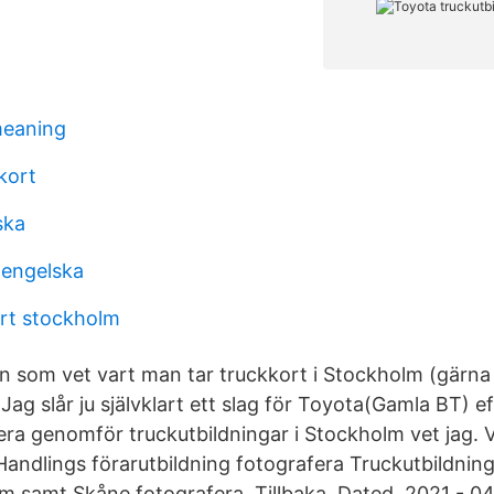
meaning
kort
ska
 engelska
rt stockholm
 som vet vart man tar truckkort i Stockholm (gärna
Jag slår ju självklart ett slag för Toyota(Gamla BT) e
era genomför truckutbildningar i Stockholm vet jag. 
Handlings förarutbildning fotografera Truckutbildning
 samt Skåne fotografera. Tillbaka. Dated. 2021 - 04