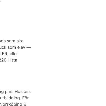
gods som ska
truck som elev —
LER, eller
220 Hitta
ng pris. Hos oss
kutbildning. För
, Norrköping &