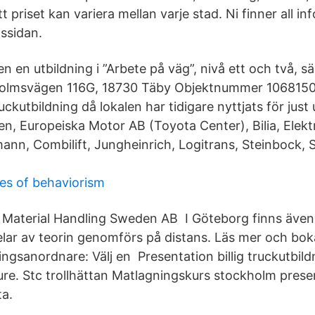
 priset kan variera mellan varje stad. Ni finner all i
ssidan.
en en utbildning i ”Arbete på väg”, nivå ett och två, 
olmsvägen 116G, 18730 Täby Objektnummer 1068150
uckutbildning då lokalen har tidigare nyttjats för just 
, Europeiska Motor AB (Toyota Center), Bilia, Elekt
nn, Combilift, Jungheinrich, Logitrans, Steinbock, St
es of behaviorism
Material Handling Sweden AB I Göteborg finns även
delar av teorin genomförs på distans. Läs mer och bok
ningsanordnare: Välj en Presentation billig truckutbil
re. Stc trollhättan Matlagningskurs stockholm presen
a.