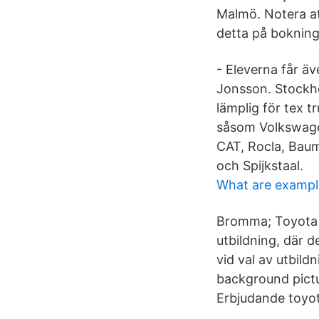
Malmö. Notera att
detta på bokning
- Eleverna får äv
Jonsson. Stockh
lämplig för tex tr
såsom Volkswagen
CAT, Rocla, Bauma
och Spijkstaal.
What are exampl
Bromma; Toyota 
utbildning, där 
vid val av utbild
background pictu
Erbjudande toyot