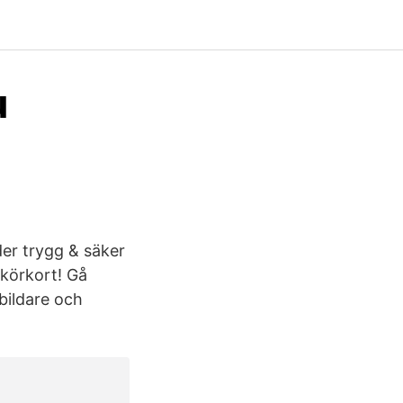
u
der trygg & säker
kkörkort! Gå
tbildare och