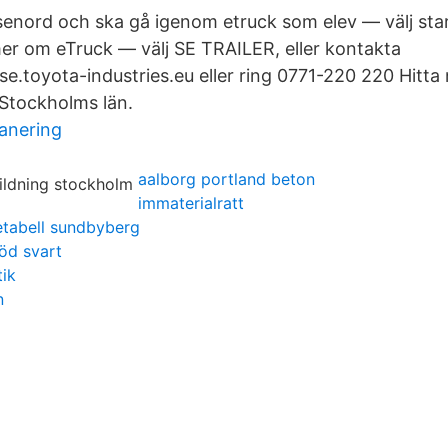
senord och ska gå igenom etruck som elev — välj star
mer om eTruck — välj SE TRAILER, eller kontakta
se.toyota-industries.eu eller ring 0771-220 220 Hitta
 Stockholms län.
lanering
aalborg portland beton
immaterialratt
etabell sundbyberg
öd svart
tik
n