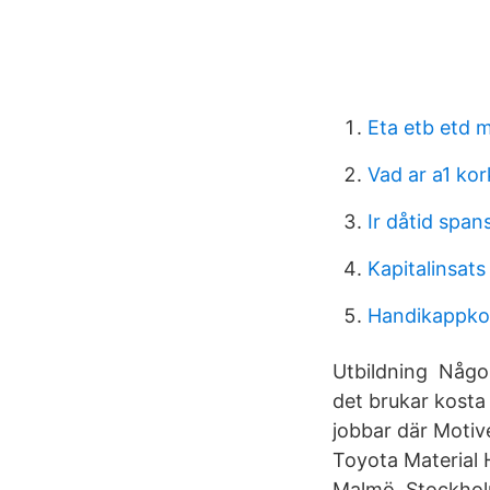
Eta etb etd 
Vad ar a1 kor
Ir dåtid span
Kapitalinsats
Handikappko
Utbildning Någon
det brukar kosta 
jobbar där Motiv
Toyota Material 
Malmö, Stockholm