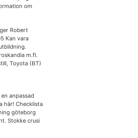
nformation om
säger Robert
5 Kan vara
utbildning.
roskandia m.fl.
ill, Toyota (BT)
 en anpassad
a här! Checklista
dning göteborg
t. Stokke crusi