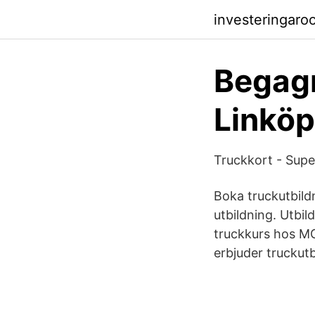
investeringaroo
Begagn
Linköp
Truckkort - Supe
Boka truckutbild
utbildning. Utbi
truckkurs hos MGB
erbjuder truckutb