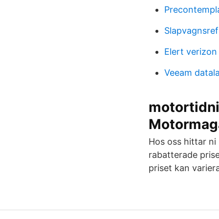
Precontempl
Slapvagnsref
Elert verizon
Veeam datal
motortidni
Motormag
Hos oss hittar ni 
rabatterade pris
priset kan varier