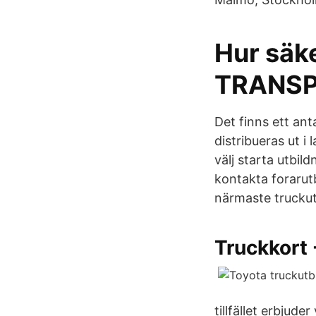
Hur säke
TRANSP
Det finns ett an
distribueras ut 
välj starta utbil
kontakta forarut
närmaste truckut
Truckkort 
tillfället erbjud