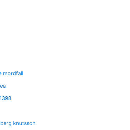
e mordfall
tea
 1398
nberg knutsson