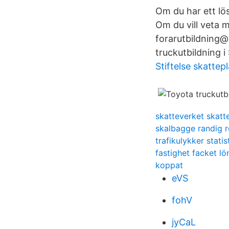
Om du har ett lö
Om du vill veta 
forarutbildning@
truckutbildning i
Stiftelse skattep
skatteverket skatt
skalbagge randig r
trafikulykker statis
fastighet facket lö
koppat
eVS
fohV
jyCaL