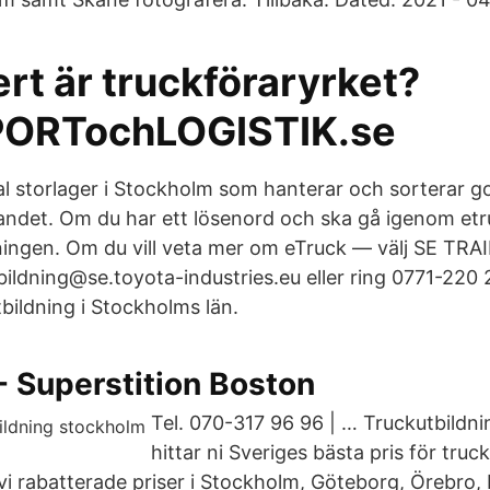
rt är truckföraryrket?
ORTochLOGISTIK.se
tal storlager i Stockholm som hanterar och sorterar 
i landet. Om du har ett lösenord och ska gå igenom e
dningen. Om du vill veta mer om eTruck — välj SE TRAI
bildning@se.toyota-industries.eu eller ring 0771-220 
bildning i Stockholms län.
- Superstition Boston
Tel. 070-317 96 96 | … Truckutbildni
hittar ni Sveriges bästa pris för truc
er vi rabatterade priser i Stockholm, Göteborg, Örebro