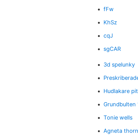
fFw
KhSz
cqJ
sgCAR
3d spelunky
Preskriberad
Hudlakare pi
Grundbulten
Tonie wells
Agneta thor