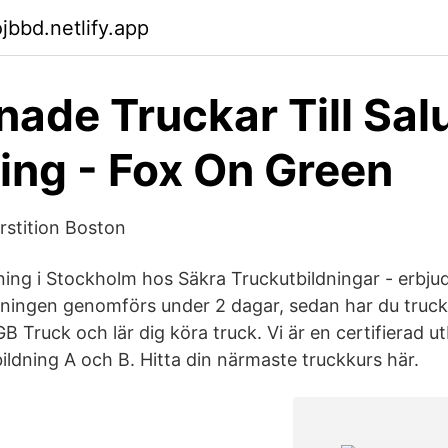
jbbd.netlify.app
ade Truckar Till Sal
ing - Fox On Green
rstition Boston
ning i Stockholm hos Säkra Truckutbildningar - erbju
ldningen genomförs under 2 dagar, sedan har du truc
 Truck och lär dig köra truck. Vi är en certifierad u
ildning A och B. Hitta din närmaste truckkurs här.